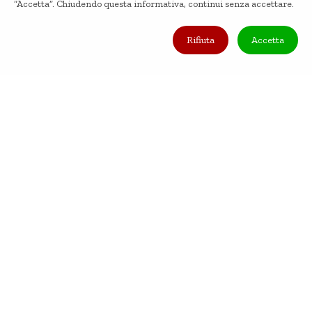
“Accetta”. Chiudendo questa informativa, continui senza accettare.
Rifiuta
Accetta
PROSSIMI VIAGGI
ESTATE 2026 IN ITALIA,
CONFERMATI
EUROPA E MONDO
SPECIALE SEYCHELLES
GIFT CARD
TREKKING, MARE E