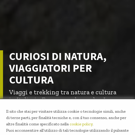
CURIOSI DI NATURA,
VIAGGIATORI PER
CULTURA
Viaggi e trekking tra natura e cultura
in Italia, in Europa e nel mondo - In
piccoli gruppi e con guide
Il sito che stai per visitare utilizza cookie o tecnologie simili, anche
professioniste
di terze parti, per finalità tecniche e, con il tuo consenso, anche per
altre finalità come specificato nella
cookie policy
.
Puoi acconsentire all’utilizzo di tali tecnologie utilizzando il pulsante
INIZIA