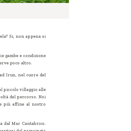
la? Si, non appena si
rie gambe e condizione
serve poco altro.
ad Irun, nel cuore del
l piccolo villaggio alle
coltà del percorso. Noi
 più affine al nostro
ta dal Mar Cantabrico.
erritori del principato