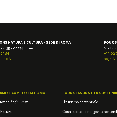
ONS NATURA E CULTURA - SEDE DI ROMA
FOUR S
tavi 35 - 00174 Roma
Via Luig
00984
+39.02
fsnc.it
segrete
IAMO E COME LO FACCIAMO
FOUR SEASONS E LA SOSTENIBI
Mondo degli Orsi"
Il turismo sostenibile
 Natura
Cosa facciamo noi per la sostenib