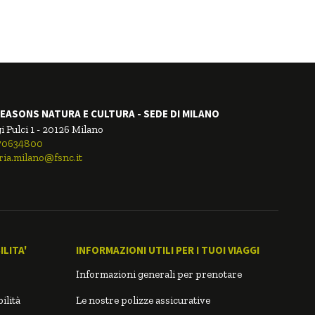
EASONS NATURA E CULTURA - SEDE DI MILANO
i Pulci 1 - 20126 Milano
.70634800
ria.milano@fsnc.it
LITA'
INFORMAZIONI UTILI PER I TUOI VIAGGI
Informazioni generali per prenotare
ilità
Le nostre polizze assicurative