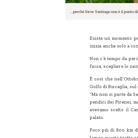
…perché forse Santiago non è il punto di
Esiste un momento pe
inizia anche solo a con
Non c’è tempo da perd
fisica, scegliere lo za
È così che nell’Ottob
Golfo di Biscaglia, sul
“Ma non si parte da San
pendici dei Pirenei, m
avevamo scelto il Ca
palato.
Poco più di 800 km di
Lungo questo tratto si