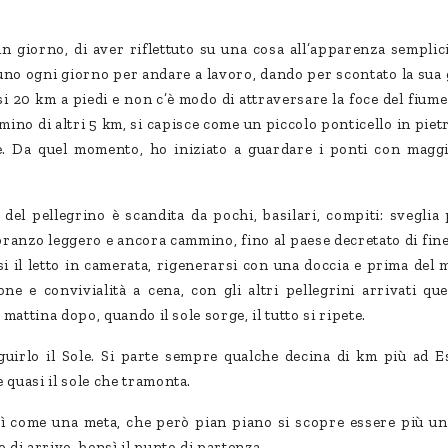
un giorno, di aver riflettuto su una cosa all’apparenza semplici
uno ogni giorno per andare a lavoro, dando per scontato la sua 
si 20 km a piedi e non c’è modo di attraversare la foce del fiume 
ino di altri 5 km, si capisce come un piccolo ponticello in pietr
e. Da quel momento, ho iniziato a guardare i ponti con magg
del pellegrino è scandita da pochi, basilari, compiti: sveglia
ranzo leggero e ancora cammino, fino al paese decretato di fine
 il letto in camerata, rigenerarsi con una doccia e prima del 
ne e convivialità a cena, con gli altri pellegrini arrivati que
 mattina dopo, quando il sole sorge, il tutto si ripete.
uirlo il Sole. Si parte sempre qualche decina di km più ad Es
 quasi il sole che tramonta.
sì come una meta, che però pian piano si scopre essere più un
o di arrivo, bensì il punto di partenza.