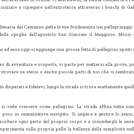
iniziare a ripiegare nell’entroterra attraverso i boschi di Gal
.
illenaria del Cammino getta le sue fondamenta nei pellegrinaggi
 delle spoglie dell’apostolo San Giacomo il Maggiore. Mossi
 ad essa oggi si aggiunge una grossa fetta di pellegrini spinti d
o di avventura e scoperta, si parte per mettersi alla prova, p
ritrovare se stessi o anche piccole parti di noi che ci sembra
iù disparati e fidatevi, lungo la strada si trova esattamente quell
i vede crescere come pellegrini. La strada affina tutta una 
poco in camminatore navigato. Si impara a gestire lo zaino,
ascoltare ogni parte del proprio corpo e a concedergli le neces
sperimenta sulla propria pelle la bellezza della semplicità ne