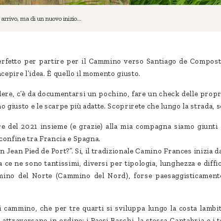
 arrivo, ma di un nuovo inizio…
rfetto per partire per il Cammino verso Santiago de Composte
cepire l’idea. È quello il momento giusto.
ere, c’è da documentarsi un pochino, fare un check delle prop
ino giusto e le scarpe più adatte. Scoprirete che lungo la strada, 
re del 2021 insieme (e grazie) alla mia compagna siamo giunti 
 confine tra Francia e Spagna.
 Jean Pied de Port?”. Si, il tradizionale Camino Frances inizia da
a ce ne sono tantissimi, diversi per tipologia, lunghezza e diffi
mino del Norte (Cammino del Nord), forse paesaggisticamente
 cammino, che per tre quarti si sviluppa lungo la costa lambi
 attraversano in ordine: i Paesi Baschi, la stessa Cantabria e i t