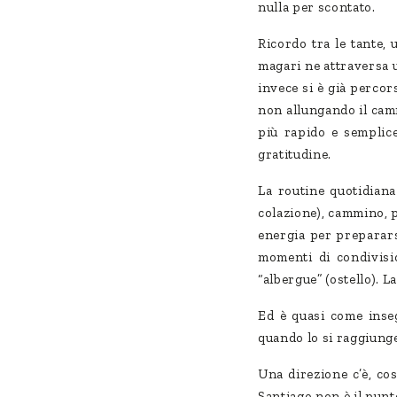
nulla per scontato.
Ricordo tra le tante, 
magari ne attraversa 
invece si è già percor
non allungando il camm
più rapido e semplic
gratitudine.
La routine quotidiana 
colazione), cammino, p
energia per prepararsi
momenti di condivisio
“albergue” (ostello). La
Ed è quasi come inseg
quando lo si raggiunge
Una direzione c’è, co
Santiago non è il punt