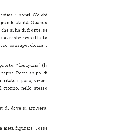
ssima: i ponti. C’è chi
grande utilità. Quando
che si ha di fronte, se
a avrebbe reso il tutto
iore consapevolezza e
 presto, “desayuno” (la
 tappa. Resta un po’ di
meritato riposo, vivere
l giorno, nello stesso
t di dove si arriverà,
a meta figurata. Forse