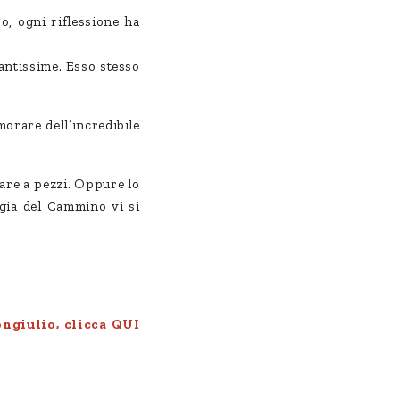
o, ogni riflessione ha
tantissime. Esso stesso
orare dell’incredibile
fare a pezzi. Oppure lo
agia del Cammino vi si
ongiulio,
clicca QUI