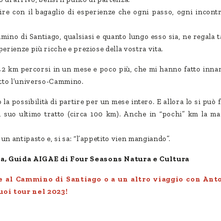
tire con il bagaglio di esperienze che ogni passo, ogni incontr
mino di Santiago, qualsiasi e quanto lungo esso sia, ne regala 
perienze più ricche e preziose della vostra vita.
942 km percorsi in un mese e poco più, che mi hanno fatto innam
utto l’universo-Cammino.
 la possibilità di partire per un mese intero. E allora lo si può 
 suo ultimo tratto (circa 100 km). Anche in “pochi” km la m
un antipasto e, si sa: “l’appetito vien mangiando”.
a, Guida AIGAE di Four Seasons Natura e Cultura
e al Cammino di Santiago o a un altro viaggio con Ant
uoi tour nel 2023!