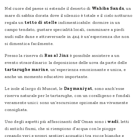
Nel cuore del paese si estende il deserto di
Wahiba Sands
, un
mare di sabbia dorata dove il silenzio è totale e il cielo notturno
regala un
tetto di stelle
indimenticabile: dormire in un
campo tendato, gustare specialità locali, camminare a piedi
nudi sulle dune e attraversarle in 4x4 è un’esperienza che non
si dimentica facilmente.
Presso la riserva di
Ras al Jinz
è possibile assistere a un
evento straordinario: la deposizione delle uova da parte delle
tartarughe marine
, un’esperienza emozionante e unica, e
anche un momento educativo importante.
Le isole al largo di Muscat, le
Daymaniyat
, sono anch’esse
riserva naturale per le tartarughe, con un coralligeno e fondali
veramente unici: sono un’escursione opzionale ma vivamente
consigliata.
Uno degli aspetti più affascinanti dell’Oman sono i
wadi
, letti
di antichi fiumi, che si riempiono d’acqua con le piogge
creando veri e propri sentieri acquatici tra rocce bianche e