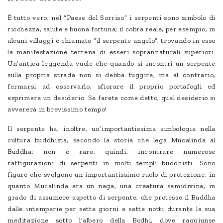
È tutto vero, nel “Paese del Sorriso” i serpenti sono simbolo di
ricchezza, salute e buona fortuna; il cobra reale, per esempio, in
alcuni villaggi è chiamato “il serpente angelo”, trovando in esso
la manifestazione terrena di esseri soprannaturali superiori.
Un’antica leggenda vuole che quando si incontri un serpente
sulla propria strada non si debba fuggire, ma al contrario,
fermarsi ad osservarlo, sfiorare il proprio portafogli ed
esprimere un desiderio. Se farete come detto, quel desiderio si
avvererà in brevissimo tempo!
Il serpente ha, inoltre, un’importantissima simbologia nella
cultura buddhista, secondo la storia che lega Mucalinda al
Buddha: non è raro, quindi, incontrare numerose
raffigurazioni di serpenti in molti templi buddhisti. Sono
figure che svolgono un importantissimo ruolo di protezione, in
quanto Mucalinda era un naga, una creatura semidivina, in
grado di assumere aspetto di serpente, che protesse il Buddha
dalle intemperie per sette giorni e sette notti durante la sua
meditazione sotto l'albero della Bodhi, dove raggiunse