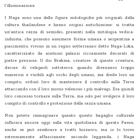
l’illuminazione.
I Naga sono una delle figure mitologiche più originali della
cultura thailandese e hanno origini antichissime: si tratta
un’antica razza di semidei, presenti nella mitologia vedica-
induista, che possono assumere forma umana o serpentina a
piacimento; vivono in un regno sotterraneo detto Naga-Loka,
caratterizzato da sontuosi palazzi riccamente decorati di
pietre preziose. Il dio Brahma, creatore di queste creature,
decise di relegarli sottoterra quando divennero troppo
numerosi e visibili agli occhi degli umani, ma diede loro un
compito, ordinò loro di mantenere il controllo sulla Terra
attaccando con il loro morso velenoso i più malvagi. Era quindi
loro concesso tornare sulla Terra, ma solo per svolgere il loro
compito di controllo e protezione della razza umana.
Non potete immaginare quanto questo bagaglio culturale
influisca ancora oggi sulla vita quotidiana di questo Paese,
anche se può sembrare a tratti bizzarro, ma io lo trovo
estremamente affascinante: secondo leggenda, i Naga