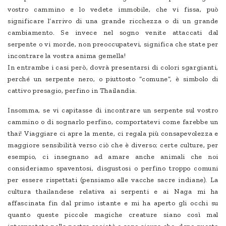
vostro cammino e lo vedete immobile, che vi fissa, può
significare l’arrivo di una grande ricchezza o di un grande
cambiamento. Se invece nel sogno venite attaccati dal
serpente o vi morde, non preoccupatevi, significa che state per
incontrare la vostra anima gemella!
In entrambe i casi però, dovrà presentarsi di colori sgargianti,
perché un serpente nero, o piuttosto “comune”, è simbolo di
cattivo presagio, perfino in Thailandia.
Insomma, se vi capitasse di incontrare un serpente sul vostro
cammino o di sognarlo perfino, comportatevi come farebbe un
thai! Viaggiare ci apre la mente, ci regala più consapevolezza e
maggiore sensibilità verso ciò che è diverso; certe culture, per
esempio, ci insegnano ad amare anche animali che noi
consideriamo spaventosi, disgustosi o perfino troppo comuni
per essere rispettati (pensiamo alle vacche sacre indiane). La
cultura thailandese relativa ai serpenti e ai Naga mi ha
affascinata fin dal primo istante e mi ha aperto gli occhi su
quanto queste piccole magiche creature siano così mal