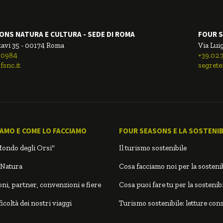
ONS NATURA E CULTURA - SEDE DI ROMA
FOUR S
tavi 35 - 00174 Roma
Via Luig
00984
+39.02
fsnc.it
segrete
IAMO E COME LO FACCIAMO
FOUR SEASONS E LA SOSTENIBI
Mondo degli Orsi"
Il turismo sostenibile
 Natura
Cosa facciamo noi per la sostenib
ni, partner, convenzioni e fiere
Cosa puoi fare tu per la sostenibi
icoltà dei nostri viaggi
Turismo sostenibile: letture cons