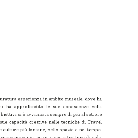
 duratura esperienza in ambito museale, dove ha
nni ha approfondito le sue conoscenze nella
biettivi si è avvicinata sempre di più al settore
sue capacità creative nelle tecniche di Travel
e culture più lontane, nello spazio e nel tempo:
navigazione per mare, come istruttore di vela.