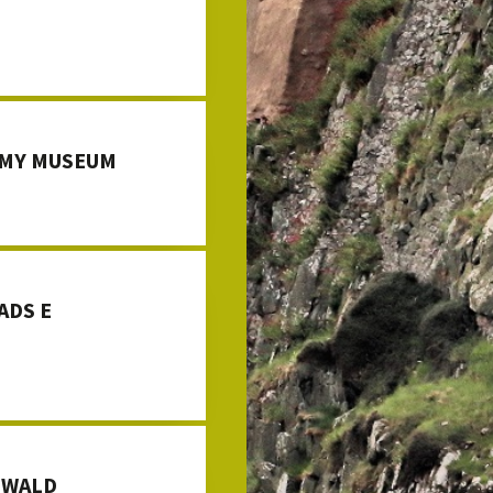
RMY MUSEUM
ADS E
SWALD