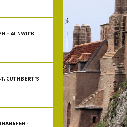
GH – ALNWICK
ST. CUTHBERT’S
TRANSFER -