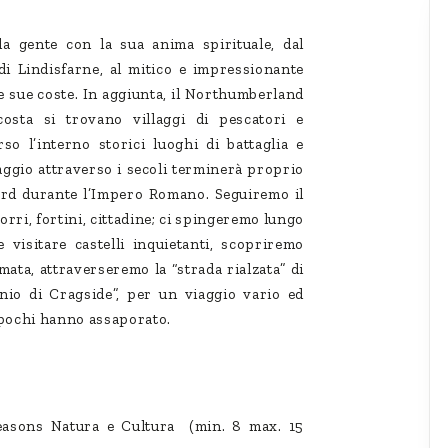
la gente con la sua anima spirituale, dal
 di Lindisfarne, al mitico e impressionante
lle sue coste. In aggiunta, il Northumberland
osta si trovano villaggi di pescatori e
so l’interno storici luoghi di battaglia e
iaggio attraverso i secoli terminerà proprio
 nord durante l’Impero Romano. Seguiremo il
torri, fortini, cittadine; ci spingeremo lungo
 visitare castelli inquietanti, scopriremo
rmata, attraverseremo la “strada rialzata” di
nio di Cragside”, per un viaggio vario ed
 pochi hanno assaporato.
easons Natura e Cultura (min. 8 max. 15