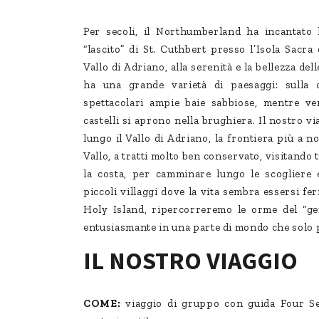
Per secoli, il Northumberland ha incantato 
“lascito” di St. Cuthbert presso l’Isola Sacra
Vallo di Adriano, alla serenità e la bellezza de
ha una grande varietà di paesaggi: sulla c
spettacolari ampie baie sabbiose, mentre ver
castelli si aprono nella brughiera. Il nostro v
lungo il Vallo di Adriano, la frontiera più a
Vallo, a tratti molto ben conservato, visitando 
la costa, per camminare lungo le scogliere e
piccoli villaggi dove la vita sembra essersi fe
Holy Island, ripercorreremo le orme del “ge
entusiasmante in una parte di mondo che solo
IL NOSTRO VIAGGIO
COME:
viaggio di gruppo con guida Four S