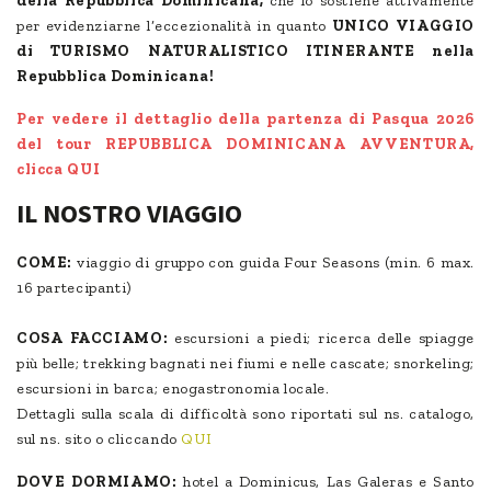
della Repubblica Dominicana,
che lo sostiene attivamente
per evidenziarne l’eccezionalità in quanto
UNICO VIAGGIO
di TURISMO NATURALISTICO ITINERANTE nella
Repubblica Dominicana!
Per vedere il dettaglio della partenza di Pasqua 2026
del tour REPUBBLICA DOMINICANA AVVENTURA,
clicca
QUI
IL NOSTRO VIAGGIO
COME:
viaggio di gruppo con guida Four Seasons (min. 6 max.
16 partecipanti)
COSA FACCIAMO:
escursioni a piedi; ricerca delle spiagge
più belle; trekking bagnati nei fiumi e nelle cascate; snorkeling;
escursioni in barca; enogastronomia locale.
Dettagli sulla scala di difficoltà sono riportati sul ns. catalogo,
sul ns. sito o cliccando
QUI
DOVE DORMIAMO:
hotel a Dominicus, Las Galeras e Santo