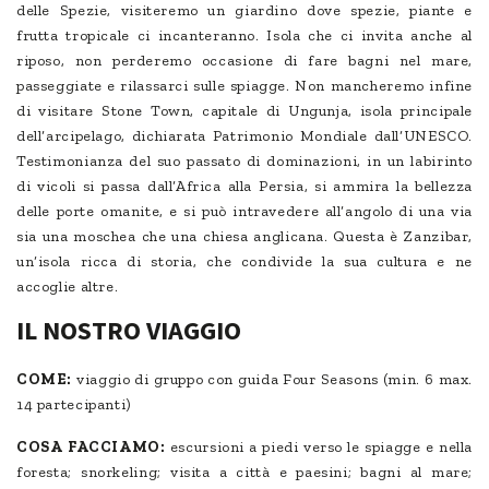
delle Spezie, visiteremo un giardino dove spezie, piante e
frutta tropicale ci incanteranno. Isola che ci invita anche al
riposo, non perderemo occasione di fare bagni nel mare,
passeggiate e rilassarci sulle spiagge. Non mancheremo infine
di visitare Stone Town, capitale di Ungunja, isola principale
dell’arcipelago, dichiarata Patrimonio Mondiale dall’UNESCO.
Testimonianza del suo passato di dominazioni, in un labirinto
di vicoli si passa dall’Africa alla Persia, si ammira la bellezza
delle porte omanite, e si può intravedere all’angolo di una via
sia una moschea che una chiesa anglicana. Questa è Zanzibar,
un’isola ricca di storia, che condivide la sua cultura e ne
accoglie altre.
IL NOSTRO VIAGGIO
COME:
viaggio di gruppo con guida Four Seasons (min. 6 max.
14 partecipanti)
COSA FACCIAMO:
escursioni a piedi verso le spiagge e nella
foresta; snorkeling; visita a città e paesini; bagni al mare;