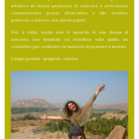
artistico mi hanno permesso di crescere e arricchirmi
costantemente grazie all'incontro e allo scambio
generoso e sincero con questi popoli.
Qui, a volte, anche solo lo sguardo di una donna al
mercato, una bambina col fratellino sulle spalle, un
contadino può cambiarci la maniera di pensare il mondo.
Lingue parlate: spagnolo, italiano