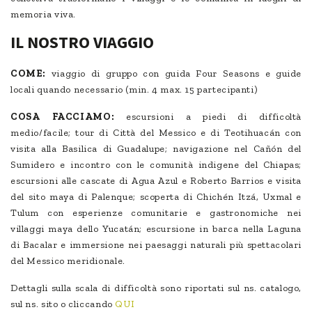
memoria viva.
IL NOSTRO VIAGGIO
COME:
viaggio di gruppo con guida Four Seasons e guide
locali quando necessario (min. 4 max. 15 partecipanti)
COSA FACCIAMO:
escursioni a piedi di difficoltà
medio/facile; tour di Città del Messico e di Teotihuacán con
visita alla Basilica di Guadalupe; navigazione nel Cañón del
Sumidero e incontro con le comunità indigene del Chiapas;
escursioni alle cascate di Agua Azul e Roberto Barrios e visita
del sito maya di Palenque; scoperta di Chichén Itzá, Uxmal e
Tulum con esperienze comunitarie e gastronomiche nei
villaggi maya dello Yucatán; escursione in barca nella Laguna
di Bacalar e immersione nei paesaggi naturali più spettacolari
del Messico meridionale.
Dettagli sulla scala di difficoltà sono riportati sul ns. catalogo,
sul ns. sito o cliccando
QUI