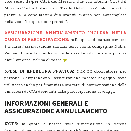
volo aereo da/per Città del Messico; due voli interni (Città del
Messico/Tuxtla Gutiérrez e Tuxtla Gutiérrez/Villahermosa); i
pranzi e le cene tranne due pranzi; quanto non contemplato
nella voce "La quota comprende".
ASSICURAZIONE ANNULLAMENTO INCLUSA NELLA
QUOTA DI PARTECIPAZIONE:
nella quota di partecipazione
è inclusa l’assicurazione annullamento con la compagnia Nobis.
Per verificare le condizioni e le caratteristiche della polizza
annullamento inclusa cliccare
qui
.
SPESE DI APERTURA PRATICA:
€ 40,00 obbligatorie, per
persona. Comprendono l’assicurazione medico-bagaglio; sono
utilizzate anche per finanziare progetti di compensazione delle
emissioni di CO2 derivanti dalla partecipazione ai viaggi.
INFORMAZIONI GENERALI E
ASSICURAZIONE ANNULLAMENTO
NOTE:
la quota è basata sulla sistemazione in doppia
(sistemazione in camera singola su richiesta con supplemento).