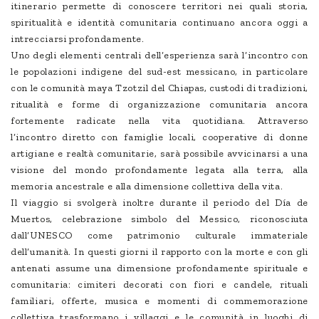
itinerario permette di conoscere territori nei quali storia,
spiritualità e identità comunitaria continuano ancora oggi a
intrecciarsi profondamente.
Uno degli elementi centrali dell’esperienza sarà l’incontro con
le popolazioni indigene del sud-est messicano, in particolare
con le comunità maya Tzotzil del Chiapas, custodi di tradizioni,
ritualità e forme di organizzazione comunitaria ancora
fortemente radicate nella vita quotidiana. Attraverso
l’incontro diretto con famiglie locali, cooperative di donne
artigiane e realtà comunitarie, sarà possibile avvicinarsi a una
visione del mondo profondamente legata alla terra, alla
memoria ancestrale e alla dimensione collettiva della vita.
Il viaggio si svolgerà inoltre durante il periodo del Día de
Muertos, celebrazione simbolo del Messico, riconosciuta
dall’UNESCO come patrimonio culturale immateriale
dell’umanità. In questi giorni il rapporto con la morte e con gli
antenati assume una dimensione profondamente spirituale e
comunitaria: cimiteri decorati con fiori e candele, rituali
familiari, offerte, musica e momenti di commemorazione
collettiva trasformano i villaggi e le comunità in luoghi di