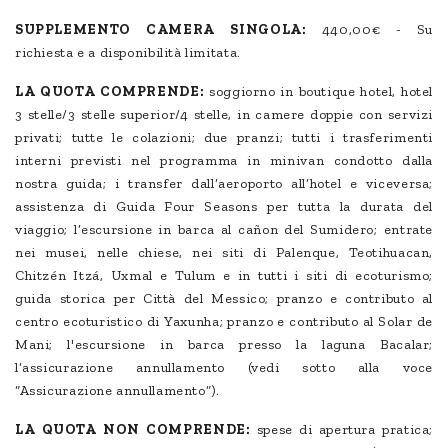
SUPPLEMENTO CAMERA SINGOLA:
440,00€ - Su
richiesta e a disponibilità limitata.
LA QUOTA COMPRENDE:
soggiorno in boutique hotel, hotel
3 stelle/3 stelle superior/4 stelle, in camere doppie con servizi
privati; tutte le colazioni; due pranzi; tutti i trasferimenti
interni previsti nel programma in minivan condotto dalla
nostra guida; i transfer dall’aeroporto all’hotel e viceversa;
assistenza di Guida Four Seasons per tutta la durata del
viaggio; l’escursione in barca al cañon del Sumidero; entrate
nei musei, nelle chiese, nei siti di Palenque, Teotihuacan,
Chitzén Itzá, Uxmal e Tulum e in tutti i siti di ecoturismo;
guida storica per Città del Messico; pranzo e contributo al
centro ecoturistico di Yaxunha; pranzo e contributo al Solar de
Mani; l'escursione in barca presso la laguna Bacalar;
l’assicurazione annullamento (vedi sotto alla voce
“Assicurazione annullamento”).
LA QUOTA NON COMPRENDE:
spese di apertura pratica;