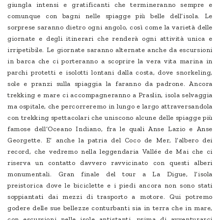
giungla intensi e gratificanti che termineranno sempre e
comunque con bagni nelle spiagge più belle dell’isola. Le
sorprese saranno dietro ogni angolo, così come la varietà delle
giornate e degli itinerari che renderà ogni attività unica e
irripetibile. Le giornate saranno alternate anche da escursioni
in barca che ci porteranno a scoprire la vera vita marina in
parchi protetti e isolotti lontani dalla costa, dove snorkeling,
sole e pranzi sulla spiaggia la faranno da padrone. Ancora
trekking e mare ci accompagneranno a Praslin, isola selvaggia
ma ospitale, che percorreremo in lungo e largo attraversandola
con trekking spettacolari che uniscono alcune delle spiagge più
famose dell’Oceano Indiano, fra le quali Anse Lazio e Anse
Georgette. E’ anche la patria del Coco de Mer, l’albero dei
record, che vedremo nella leggendaria Vallée de Mai che ci
riserva un contatto davvero ravvicinato con questi alberi
monumentali. Gran finale del tour a La Digue, l’isola
preistorica dove le biciclette e i piedi ancora non sono stati
soppiantati dai mezzi di trasporto a motore. Qui potremo
godere delle sue bellezze conturbanti sia in terra che in mare,
con escursioni nelle isole antistanti, prima di avventurarci