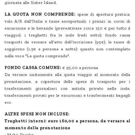
giornata alle Sister Island.
LA QUOTA NON COMPRENDE:
spese di apertura pratica;
volo A/R dall'Italia e tasse aeroportuali; i pranzi in corso di
escursione e le bevande (preventivare circa 150 € per tutto il
viaggio); i traghetti fra le isole (vedi sotto); fondo cassa
trasporti da versare all'atto dell'iscrizione (95€); le tasse di
soggiorno (1,5€ a persona a notte); quanto non contemplato
nella voce "La quota comprende".
FONDO CASSA COMUNE:
€ 95,00 a persona
Da versare unitamente alla quota viaggio al momento della
prenotazione, a copertura delle spese di trasporto per i
trasferimenti giornalieri con autista privato nelle isole,
trasferimenti privati per le escursioni e trasferimenti bagagli
ecc.
ALTRE SPESE NON INCLUSE:
Traghetti interni: euro 160,00 a persona, da versare al
momento della prenotazione
• Mahè-Praslin