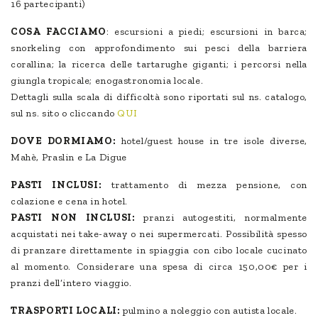
16 partecipanti)
COSA FACCIAMO
: escursioni a piedi; escursioni in barca;
snorkeling con approfondimento sui pesci della barriera
corallina; la ricerca delle tartarughe giganti; i percorsi nella
giungla tropicale; enogastronomia locale.
Dettagli sulla scala di difficoltà sono riportati sul ns. catalogo,
sul ns. sito o cliccando
QUI
DOVE DORMIAMO:
hotel/guest house in tre isole diverse,
Mahè, Praslin e La Digue
PASTI INCLUSI:
trattamento di mezza pensione, con
colazione e cena in hotel.
PASTI NON INCLUSI:
pranzi autogestiti, normalmente
acquistati nei take-away o nei supermercati. Possibilità spesso
di pranzare direttamente in spiaggia con cibo locale cucinato
al momento. Considerare una spesa di circa 150,00€ per i
pranzi dell’intero viaggio.
TRASPORTI LOCALI:
pulmino a noleggio con autista locale.