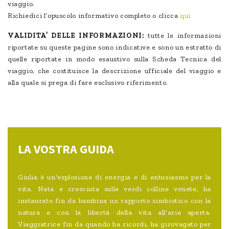
viaggio.
Richiedici l’opuscolo informativo completo o clicca
qui
VALIDITA’ DELLE INFORMAZIONI:
tutte le informazioni
riportate su queste pagine sono indicative e sono un estratto di
quelle riportate in modo esaustivo sulla Scheda Tecnica del
viaggio, che costituisce la descrizione ufficiale del viaggio e
alla quale si prega di fare esclusivo riferimento.
LA VOSTRA GUIDA
Giulia è un'esplosione di energia e di entusiasmo per la
vita. Nata e cresciuta sulle verdi colline venete, ha
instaurato fin da bambina un rapporto simbiotico con la
natura e con la libertà della vita all'aria aperta.
Viaggiatrice fin da quando ha ricordi, ha girovagato per