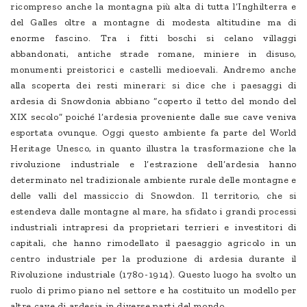
ricompreso anche la montagna più alta di tutta l’Inghilterra e
del Galles oltre a montagne di modesta altitudine ma di
enorme fascino. Tra i fitti boschi si celano villaggi
abbandonati, antiche strade romane, miniere in disuso,
monumenti preistorici e castelli medioevali. Andremo anche
alla scoperta dei resti minerari: si dice che i paesaggi di
ardesia di Snowdonia abbiano “coperto il tetto del mondo del
XIX secolo” poiché l’ardesia proveniente dalle sue cave veniva
esportata ovunque. Oggi questo ambiente fa parte del World
Heritage Unesco, in quanto illustra la trasformazione che la
rivoluzione industriale e l’estrazione dell’ardesia hanno
determinato nel tradizionale ambiente rurale delle montagne e
delle valli del massiccio di Snowdon. Il territorio, che si
estendeva dalle montagne al mare, ha sfidato i grandi processi
industriali intrapresi da proprietari terrieri e investitori di
capitali, che hanno rimodellato il paesaggio agricolo in un
centro industriale per la produzione di ardesia durante il
Rivoluzione industriale (1780-1914). Questo luogo ha svolto un
ruolo di primo piano nel settore e ha costituito un modello per
altre cave di ardesia in diverse parti del mondo.