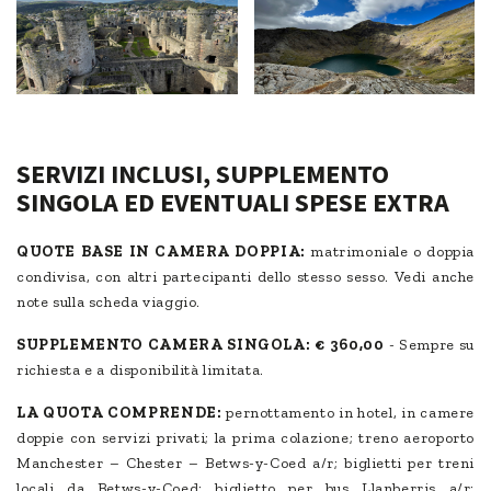
SERVIZI INCLUSI, SUPPLEMENTO
SINGOLA ED EVENTUALI SPESE EXTRA
QUOTE BASE IN CAMERA DOPPIA:
matrimoniale o doppia
condivisa, con altri partecipanti dello stesso sesso. Vedi anche
note sulla scheda viaggio.
SUPPLEMENTO CAMERA SINGOLA:
€ 360,00
- Sempre su
richiesta e a disponibilità limitata.
LA QUOTA COMPRENDE:
pernottamento in hotel, in camere
doppie con servizi privati; la prima colazione; treno aeroporto
Manchester – Chester – Betws-y-Coed a/r; biglietti per treni
locali da Betws-y-Coed; biglietto per bus Llanberris a/r;