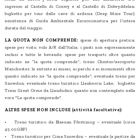
ingresso al Castello di Conwy e al Castello di Dolwyddelan;
biglietto per tour delle cave di ardesia (Deep Mine Tour);
assistenza di Guida Ambientale Escursionistica per l’intera
durata del viaggio.
LA QUOTA NON COMPRENDE:
spese di apertura pratica;
spese per visto; volo A/R dall'Italia; i pasti non espressamente
inclusi e tutte le bevande; spese per trasporti oltre quanto
indicato ne “la quota comprende”; treno Chester/aeroporto
Manchester; le entrate ai musei, ai parchi e ai monumenti oltre
quanto indicato ne “la quota comprende”; eventuale treno per
Snowdon; eventuale treno turistico Llanberris Lake; biglietto
Tram Great Orme da Llandudno; quanto non contemplato nella
voce "La quota comprende".
ALTRE SPESE NON INCLUSE (attività facoltative):
• Treno turistico da Blaenau Ffestiniog – eventuale (circa
45.00GBP)
• Treno turistico per Cima Snowdon – eventuale (a partire da