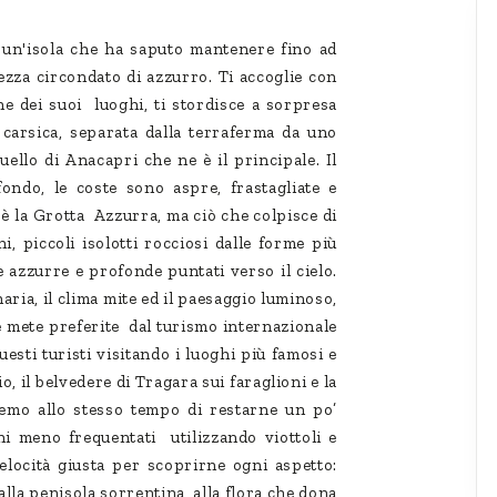
è un'isola che ha saputo mantenere fino ad
ezza circondato di azzurro. Ti accoglie con
one dei suoi luoghi, ti stordisce a sorpresa
e carsica, separata dalla terraferma da uno
uello di Anacapri che ne è il principale. Il
ndo, le coste sono aspre, frastagliate e
a è la Grotta Azzurra, ma ciò che colpisce di
i, piccoli isolotti rocciosi dalle forme più
azzurre e profonde puntati verso il cielo.
naria, il clima mite ed il paesaggio luminoso,
le mete preferite dal turismo internazionale
uesti turisti visitando i luoghi più famosi e
rio, il belvedere di Tragara sui faraglioni e la
remo allo stesso tempo di restarne un po’
hi meno frequentati utilizzando viottoli e
velocità giusta per scoprirne ogni aspetto:
lla penisola sorrentina, alla flora che dona