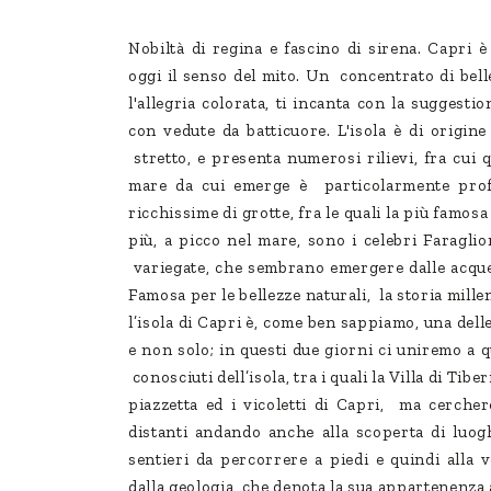
Nobiltà di regina e fascino di sirena. Capri 
oggi il senso del mito. Un concentrato di bell
l'allegria colorata, ti incanta con la suggesti
con vedute da batticuore. L'isola è di origin
stretto, e presenta numerosi rilievi, fra cui q
mare da cui emerge è particolarmente profo
ricchissime di grotte, fra le quali la più famos
più, a picco nel mare, sono i celebri Faraglion
variegate, che sembrano emergere dalle acque 
Famosa per le bellezze naturali, la storia mille
l’isola di Capri è, come ben sappiamo, una del
e non solo; in questi due giorni ci uniremo a q
conosciuti dell’isola, tra i quali la Villa di Tibe
piazzetta ed i vicoletti di Capri, ma cerche
distanti andando anche alla scoperta di luog
sentieri da percorrere a piedi e quindi alla 
dalla geologia che denota la sua appartenenza a