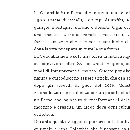
La Colombia è un Paese che incarna una delle 
1.900 specie di uccelli, 600 tipi di anfibi, 
giungle, montagne, savane e deserti. Ogni ec
una finestra su mondi remoti e misteriosi. La
foreste amazzoniche e le coste caraibiche ci
dove la vita prospera in tutte le sue forme.
La Colombia non è solo una terra di natura rig
cui convivono oltre 87 comunità indigene, ci
modi di interpretare il mondo. Queste popolaz
natura e custodiscono saperi antichi che ora so
dopo gli accordi di pace del 2016. Ques
riconciliazione e resilienza per un popolo che
un Paese che ha scelto di trasformare il dol
incontro e crescita, un luogo dove ogni cultur
collettiva.
Durante questo viaggio esploreremo la biodiv
culturale di una Colombia che è passata da t