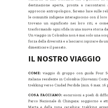
destinazione aperta, pronta a raccontarsi 
approccio antropologico, faremo luce sulle re
le comunità indigene interagiscono con il loro
trovano un significato nei loro riti, e com
trasformando ogni sfida in una nuova storia da
Un viaggio in Colombia non è mai solo una scope
forza della diversità e a lasciarsi ispirare da
dimenticare il passato.
IL NOSTRO VIAGGIO
COME:
viaggio di gruppo con guida Four Se
italiana residente in Colombia (Giovanni Conte)
trekking verso Ciudad Perdida (min. 6 max. 16 
COSA FACCIAMO:
escursioni a piedi di diffi
Parco Nazionale di Chingaza; soggiorno e atti
Marta e della zona caraibica; trekking avve