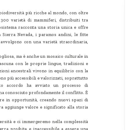
biodiversità più ricche al mondo, con oltre
e 300 varietà di mammiferi, distribuiti tra
osistema racconta una storia unica e offre
 Sierra Nevada, i paramos andini, le fitte
 avvolgono con una varietà straordinaria,
ogliosa, ma è anche un mosaico culturale in
ascuna con le proprie lingue, tradizioni e
ioni ancestrali vivono in equilibrio con la
no più accessibili e valorizzati, soprattutto
to accordo ha avviato un processo di
 ha conosciuto profondamente il conflitto. È
ore in opportunità, creando nuovi spazi di
a aggiunge valore e significato alla storia
ersità e ci immergeremo nella complessità
erra proibita e inaccessibile a essere una