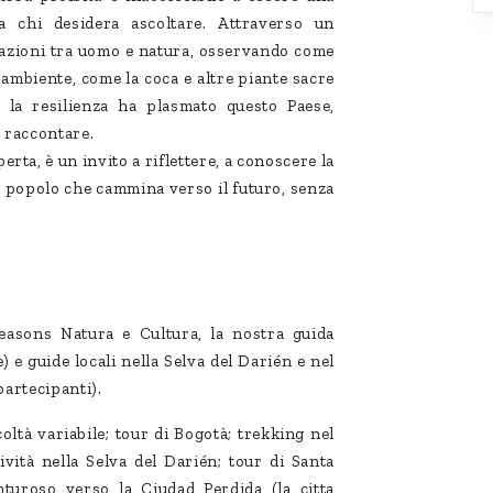
a chi desidera ascoltare. Attraverso un
lazioni tra uomo e natura, osservando come
 ambiente, come la coca e altre piante sacre
e la resilienza ha plasmato questo Paese,
 raccontare.
rta, è un invito a riflettere, a conoscere la
 un popolo che cammina verso il futuro, senza
asons Natura e Cultura, la nostra guida
 e guide locali nella Selva del Darién e nel
partecipanti).
coltà variabile; tour di Bogotà; trekking nel
vità nella Selva del Darién; tour di Santa
nturoso verso la Ciudad Perdida (la citta