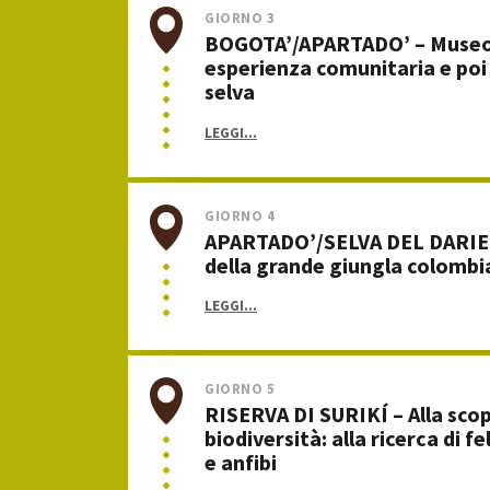
GIORNO 3
BOGOTA’/APARTADO’ – Museo 
esperienza comunitaria e poi
selva
LEGGI...
GIORNO 4
APARTADO’/SELVA DEL DARIEN
della grande giungla colombi
LEGGI...
GIORNO 5
RISERVA DI SURIKÍ – Alla scop
biodiversità: alla ricerca di fel
e anfibi