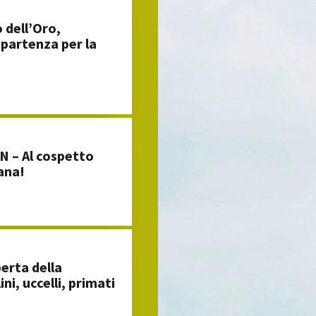
dell’Oro,
 partenza per la
 – Al cospetto
ana!
erta della
ini, uccelli, primati