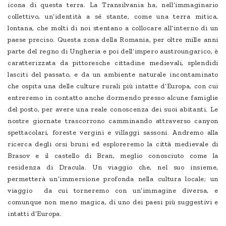
icona di questa terra. La Transilvania ha, nell’immaginario
collettivo, un’identità a sé stante, come una terra mitica,
lontana, che molti di noi stentano a collocare all’interno di un
paese preciso. Questa zona della Romania, per oltre mille anni
parte del regno di Ungheria e poi dell’impero austroungarico, è
caratterizzata da pittoresche cittadine medievali, splendidi
lasciti del passato, e da un ambiente naturale incontaminato
che ospita una delle culture rurali più intatte d’Europa, con cui
entreremo in contatto anche dormendo presso alcune famiglie
del posto, per avere una reale conoscenza dei suoi abitanti. Le
nostre giornate trascorrono camminando attraverso canyon
spettacolari, foreste vergini e villaggi sassoni. Andremo alla
ricerca degli orsi bruni ed esploreremo la città medievale di
Brasov e il castello di Bran, meglio conosciuto come la
residenza di Dracula. Un viaggio che, nel suo insieme,
permetterà un’immersione profonda nella cultura locale; un
viaggio da cui torneremo con un’immagine diversa, e
comunque non meno magica, di uno dei paesi più suggestivi e
intatti d’Europa.