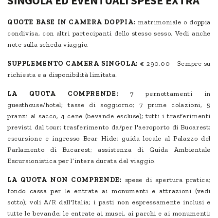
SINGOLA ED EVENTUALI SPESE EXTRA
QUOTE BASE IN CAMERA DOPPIA:
matrimoniale o doppia
condivisa, con altri partecipanti dello stesso sesso. Vedi anche
note sulla scheda viaggio.
SUPPLEMENTO CAMERA SINGOLA:
€ 290,00 - Sempre su
richiesta e a disponibilità limitata.
LA QUOTA COMPRENDE:
7 pernottamenti in
guesthouse/hotel; tasse di soggiorno; 7 prime colazioni, 5
pranzi al sacco, 4 cene (bevande escluse); tutti i trasferimenti
previsti dal tour; trasferimento da/per l'aeroporto di Bucarest;
escursione e ingresso Bear Hide; guida locale al Palazzo del
Parlamento di Bucarest; assistenza di Guida Ambientale
Escursionistica per l’intera durata del viaggio.
LA QUOTA NON COMPRENDE:
spese di apertura pratica;
fondo cassa per le entrate ai monumenti e attrazioni (vedi
sotto); voli A/R dall'Italia; i pasti non espressamente inclusi e
tutte le bevande; le entrate ai musei, ai parchi e ai monumenti;