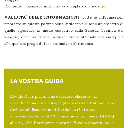
Richiedici l’opuscolo informativo completo o clicca
qui
VALIDITA’ DELLE INFORMAZIONI:
tutte le informazioni
riportate su queste pagine sono indicative e sono un estratto di
quelle riportate in modo esaustivo sulla Scheda Tecnica del
viaggio, che costituisce la descrizione ufficiale del viaggio e
alla quale si prega di fare esclusivo riferimento.
LA VOSTRA GUIDA
Davide Galli, piacentino del sasso, classe 1972.
Presidente nazionale Aigae (Associazione Italiana Guide
Ambientali Escursionistiche) dal 2018 al 2022,
vicepresidente nel 2017, Consigliere nazionale dal 2014
al 2023. Ora Presidente onorario. Vive in Appennino, in