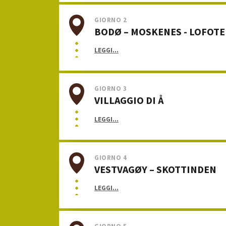
GIORNO 2
BODØ – MOSKENES - LOFOT
LEGGI...
GIORNO 3
VILLAGGIO DI Å
LEGGI...
GIORNO 4
VESTVAGØY – SKOTTINDEN
LEGGI...