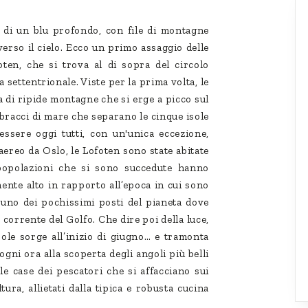
di un blu profondo, con file di montagne
 verso il cielo. Ecco un primo assaggio delle
ten, che si trova al di sopra del circolo
a settentrionale. Viste per la prima volta, le
 di ripide montagne che si erge a picco sul
 bracci di mare che separano le cinque isole
 essere oggi tutti, con un'unica eccezione,
 aereo da Oslo, le Lofoten sono state abitate
e popolazioni che si sono succedute hanno
mente alto in rapporto all’epoca in cui sono
o, uno dei pochissimi posti del pianeta dove
a corrente del Golfo. Che dire poi della luce,
sole sorge all’inizio di giugno… e tramonta
ogni ora alla scoperta degli angoli più belli
le case dei pescatori che si affacciano sui
ura, allietati dalla tipica e robusta cucina