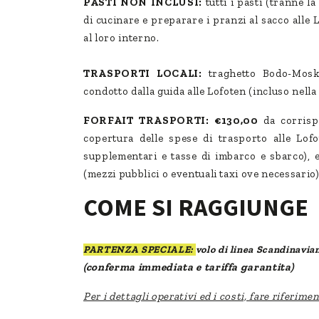
PASTI NON INCLUSI:
tutti i pasti (tranne l
di cucinare e preparare i pranzi al sacco alle 
al loro interno.
TRASPORTI LOCALI:
traghetto Bodo-Moske
condotto dalla guida alle Lofoten (incluso nella
FORFAIT TRASPORTI: €130,00
da corris
copertura delle spese di trasporto alle Lofo
supplementari e tasse di imbarco e sbarco), e
(mezzi pubblici o eventuali taxi ove necessario
COME SI RAGGIUNGE
PARTENZA SPECIALE:
volo di linea Scandinavia
(conferma immediata e tariffa garantita)
Per i dettagli operativi ed i costi, fare riferime