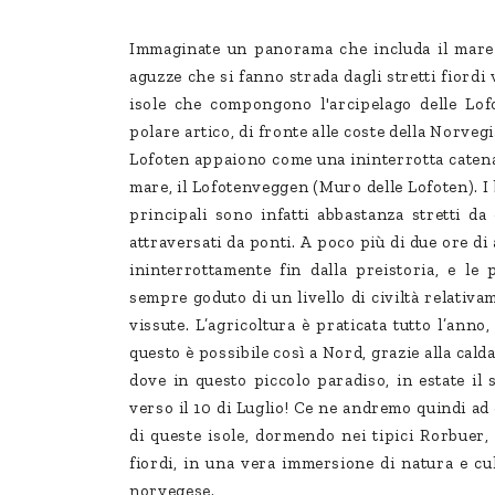
Immaginate un panorama che includa il mare 
aguzze che si fanno strada dagli stretti fiordi
isole che compongono l'arcipelago delle Lofo
polare artico, di fronte alle coste della Norvegi
Lofoten appaiono come una ininterrotta catena
mare, il Lofotenveggen (Muro delle Lofoten). I
principali sono infatti abbastanza stretti da
attraversati da ponti. A poco più di due ore di
ininterrottamente fin dalla preistoria, e l
sempre goduto di un livello di civiltà relativa
vissute. L’agricoltura è praticata tutto l’ann
questo è possibile così a Nord, grazie alla cald
dove in questo piccolo paradiso, in estate il 
verso il 10 di Luglio! Ce ne andremo quindi ad 
di queste isole, dormendo nei tipici Rorbuer, 
fiordi, in una vera immersione di natura e cult
norvegese.