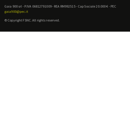
Gaia 900 srl - P.IVA 06812791009 - REA RM992515 - Cap Sociale 20.000 € - PEC
gaia900@pec.it
© Copyright FSNC. All rights reserved.