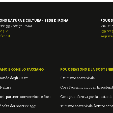
ONS NATURA E CULTURA - SEDE DI ROMA
FOUR S
tavi 35 - 00174 Roma
Via Luig
00984
+39.02
fsnc.it
segrete
IAMO E COME LO FACCIAMO
FOUR SEASONS E LA SOSTENIBI
Mondo degli Orsi"
Il turismo sostenibile
 Natura
Cosa facciamo noi per la sostenib
ni, partner, convenzioni e fiere
Cosa puoi fare tu per la sostenibi
icoltà dei nostri viaggi
Turismo sostenibile: letture cons