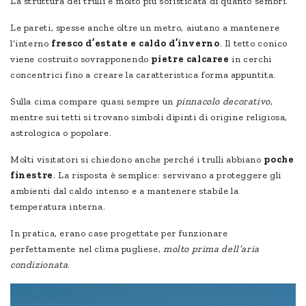
La struttura dei trulli è molto più sofisticata di quanto sembri.
Le pareti, spesse anche oltre un metro, aiutano a mantenere
l’interno
fresco d’estate e caldo d’inverno
. Il tetto conico
viene costruito sovrapponendo
pietre calcaree
in cerchi
concentrici fino a creare la caratteristica forma appuntita.
Sulla cima compare quasi sempre un
pinnacolo decorativo
,
mentre sui tetti si trovano simboli dipinti di origine religiosa,
astrologica o popolare.
Molti visitatori si chiedono anche perché i trulli abbiano
poche
finestre
. La risposta è semplice: servivano a proteggere gli
ambienti dal caldo intenso e a mantenere stabile la
temperatura interna.
In pratica, erano case progettate per funzionare
perfettamente nel clima pugliese,
molto prima dell’aria
condizionata
.