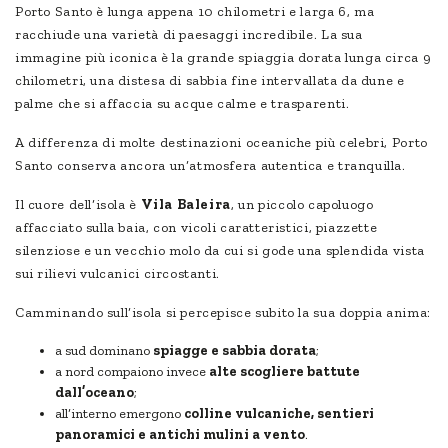
Porto Santo è lunga appena 10 chilometri e larga 6, ma
racchiude una varietà di paesaggi incredibile. La sua
immagine più iconica è la grande spiaggia dorata lunga circa 9
chilometri, una distesa di sabbia fine intervallata da dune e
palme che si affaccia su acque calme e trasparenti.
A differenza di molte destinazioni oceaniche più celebri, Porto
Santo conserva ancora un’atmosfera autentica e tranquilla.
Il cuore dell’isola è
Vila Baleira
, un piccolo capoluogo
affacciato sulla baia, con vicoli caratteristici, piazzette
silenziose e un vecchio molo da cui si gode una splendida vista
sui rilievi vulcanici circostanti.
Camminando sull’isola si percepisce subito la sua doppia anima:
a sud dominano
spiagge e sabbia dorata
;
a nord compaiono invece
alte scogliere battute
dall’oceano
;
all’interno emergono
colline vulcaniche, sentieri
panoramici e antichi mulini a vento
.