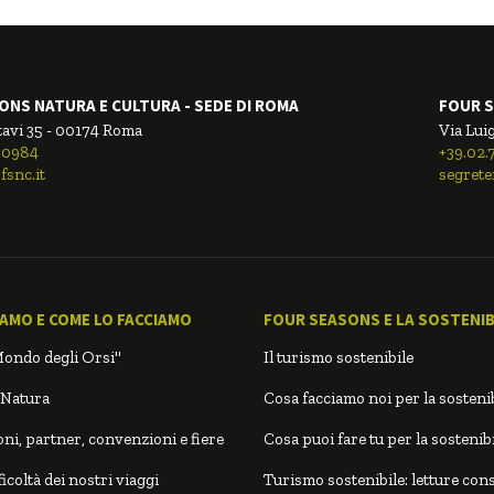
ONS NATURA E CULTURA - SEDE DI ROMA
FOUR S
tavi 35 - 00174 Roma
Via Luig
00984
+39.02
fsnc.it
segrete
IAMO E COME LO FACCIAMO
FOUR SEASONS E LA SOSTENIBI
Mondo degli Orsi"
Il turismo sostenibile
 Natura
Cosa facciamo noi per la sostenib
ni, partner, convenzioni e fiere
Cosa puoi fare tu per la sostenibi
icoltà dei nostri viaggi
Turismo sostenibile: letture cons