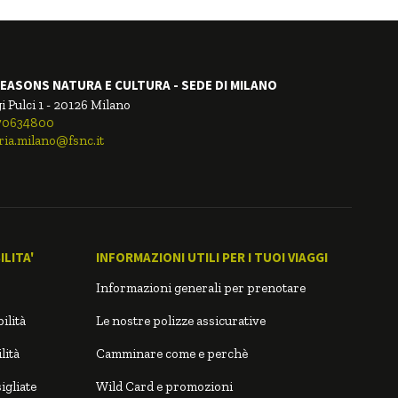
EASONS NATURA E CULTURA - SEDE DI MILANO
i Pulci 1 - 20126 Milano
.70634800
ria.milano@fsnc.it
LITA'
INFORMAZIONI UTILI PER I TUOI VIAGGI
Informazioni generali per prenotare
ilità
Le nostre polizze assicurative
lità
Camminare come e perchè
igliate
Wild Card e promozioni