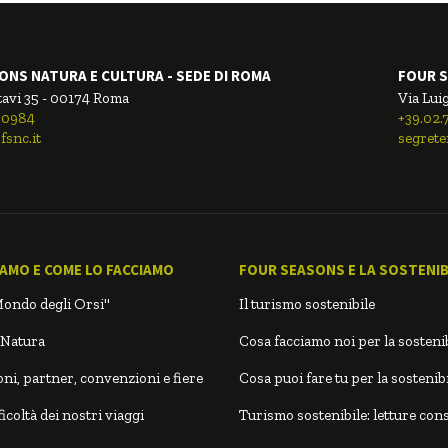
ONS NATURA E CULTURA - SEDE DI ROMA
FOUR S
tavi 35 - 00174 Roma
Via Luig
00984
+39.02
fsnc.it
segrete
IAMO E COME LO FACCIAMO
FOUR SEASONS E LA SOSTENIBI
Mondo degli Orsi"
Il turismo sostenibile
 Natura
Cosa facciamo noi per la sostenib
ni, partner, convenzioni e fiere
Cosa puoi fare tu per la sostenibi
icoltà dei nostri viaggi
Turismo sostenibile: letture cons