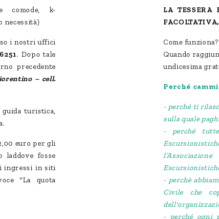
pe comode, k-
LA TESSERA 
o necessità)
FACOLTATIVA,
so i nostri uffici
Come funziona? A
6251
. Dopo tale
Quando raggiungi
orno precedente
undicesima gratu
orentino – cell.
Perché cammi
- perché ti rila
guida turistica,
sulla quale pag
a.
- perché tutt
 2,00 euro per gli
Escursionist
o laddove fosse
l’Associazi
 ingressi in siti
Escursionistich
voce "La quota
- perchè abbiam
Civile che co
dell'organizzazio
- perché ogni 