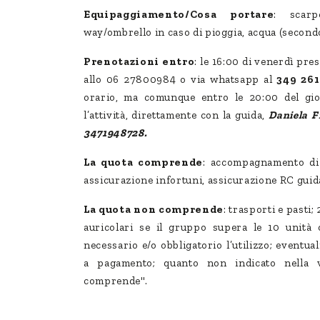
Equipaggiamento/Cosa portare
: scar
way/ombrello in caso di pioggia, acqua (second
Prenotazioni entro
: le 16:00 di venerdì pres
allo 06 27800984 o via whatsapp al
349 261
orario, ma comunque entro le 20:00 del gi
l’attività, direttamente con la guida,
Daniela Fi
3471948728.
La quota comprende
: accompagnamento di 
assicurazione infortuni, assicurazione RC guid
La quota non comprende
: trasporti e pasti;
auricolari se il gruppo supera le 10 unità 
necessario e/o obbligatorio l’utilizzo; eventuali
a pagamento; quanto non indicato nella 
comprende".