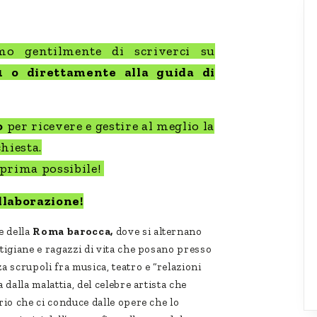
o gentilmente di scriverci su
 o direttamente alla guida di
o
per ricevere e gestire al meglio la
hiesta.
 prima possibile!
ollaborazione!
e della
Roma barocca,
dove si alternano
tigiane e ragazzi di vita che posano presso
a scrupoli fra musica, teatro e “relazioni
 dalla malattia, del celebre artista che
rio che ci conduce dalle opere che lo