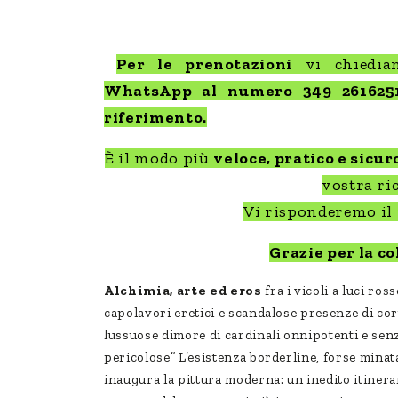
Per le prenotazioni
vi chiediam
WhatsApp al numero 349 2616251
riferimento.
È il modo più
veloce, pratico e sicur
vostra ric
Vi risponderemo il
Grazie per la c
Alchimia, arte ed eros
fra i vicoli a luci ross
capolavori eretici e scandalose presenze di cor
lussuose dimore di cardinali onnipotenti e senz
pericolose” L’esistenza borderline, forse minata
inaugura la pittura moderna: un inedito itinera