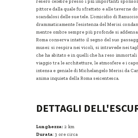
resero celebre presso i più importanti sponsor a
pittore dalla quale fu sfrattato e alle taverne d
scandalosi delle sue tele. L’omicidio di Ranucci
drammaticamente l’esistenza del Merisi condanna
mentre ombre sempre più profonde si addensan
Roma conserva intatto il segno del suo passagg
musei: si respira nei vicoli, si intravede nei tagl
che ha abitato e in quelli che ha reso immortali
viaggio tra le architetture, le atmosfere e i ca
intensa e geniale di Michelangelo Merisi da Car
anima inquieta della Roma seicentesca.
DETTAGLI DELL'ESCU
Lunghezza:
2 km
Durata
: 3 ore circa