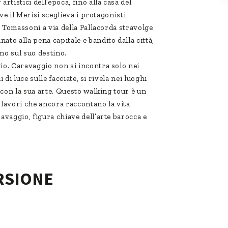
rtistici dell’epoca, fino alla casa del
ove il Merisi sceglieva i protagonisti
o Tomassoni a via della Pallacorda stravolge
to alla pena capitale e bandito dalla città,
o sul suo destino.
io. Caravaggio non si incontra solo nei
i di luce sulle facciate, si rivela nei luoghi
 con la sua arte. Questo walking tour è un
polavori che ancora raccontano la vita
avaggio, figura chiave dell’arte barocca e
RSIONE