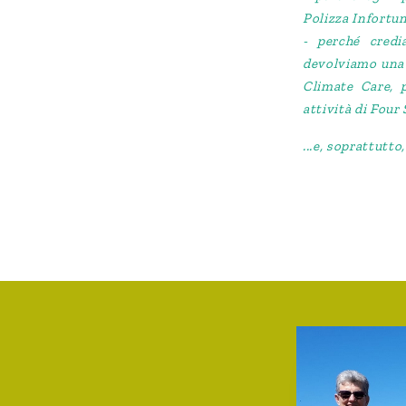
Polizza Infortun
- perché cred
devolviamo una p
Climate Care, 
attività di Four
...e, soprattutto