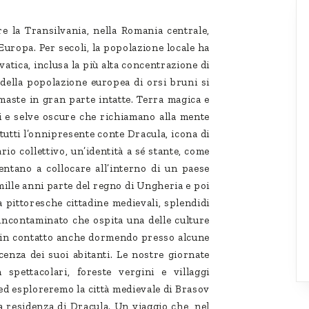
e la Transilvania, nella Romania centrale,
'Europa. Per secoli, la popolazione locale ha
vatica, inclusa la più alta concentrazione di
à della popolazione europea di orsi bruni si
imaste in gran parte intatte. Terra magica e
ri e selve oscure che richiamano alla mente
a tutti l’onnipresente conte Dracula, icona di
rio collettivo, un’identità a sé stante, come
tentano a collocare all’interno di un paese
mille anni parte del regno di Ungheria e poi
a pittoresche cittadine medievali, splendidi
 incontaminato che ospita una delle culture
o in contatto anche dormendo presso alcune
cenza dei suoi abitanti. Le nostre giornate
pettacolari, foreste vergini e villaggi
 ed esploreremo la città medievale di Brasov
la residenza di Dracula. Un viaggio che, nel