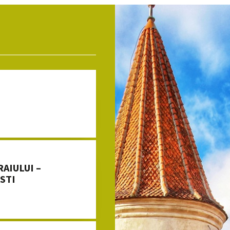
AIULUI –
STI