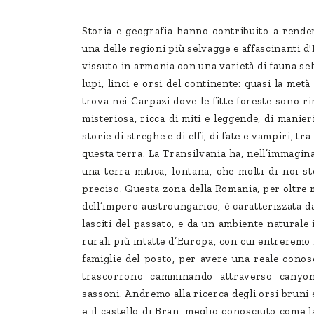
Storia e geografia hanno contribuito a render
una delle regioni più selvagge e affascinanti d
vissuto in armonia con una varietà di fauna sel
lupi, linci e orsi del continente: quasi la met
trova nei Carpazi dove le fitte foreste sono r
misteriosa, ricca di miti e leggende, di manie
storie di streghe e di elfi, di fate e vampiri, tr
questa terra. La Transilvania ha, nell’immagina
una terra mitica, lontana, che molti di noi s
preciso. Questa zona della Romania, per oltre 
dell’impero austroungarico, è caratterizzata d
lasciti del passato, e da un ambiente naturale
rurali più intatte d’Europa, con cui entrerem
famiglie del posto, per avere una reale conos
trascorrono camminando attraverso canyon s
sassoni. Andremo alla ricerca degli orsi bruni
e il castello di Bran, meglio conosciuto come 