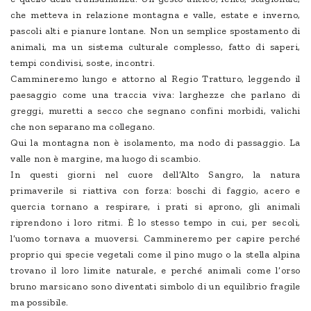
che metteva in relazione montagna e valle, estate e inverno,
pascoli alti e pianure lontane. Non un semplice spostamento di
animali, ma un sistema culturale complesso, fatto di saperi,
tempi condivisi, soste, incontri.
Cammineremo lungo e attorno al Regio Tratturo, leggendo il
paesaggio come una traccia viva: larghezze che parlano di
greggi, muretti a secco che segnano confini morbidi, valichi
che non separano ma collegano.
Qui la montagna non è isolamento, ma nodo di passaggio. La
valle non è margine, ma luogo di scambio.
In questi giorni nel cuore dell’Alto Sangro, la natura
primaverile si riattiva con forza: boschi di faggio, acero e
quercia tornano a respirare, i prati si aprono, gli animali
riprendono i loro ritmi. È lo stesso tempo in cui, per secoli,
l’uomo tornava a muoversi. Cammineremo per capire perché
proprio qui specie vegetali come il pino mugo o la stella alpina
trovano il loro limite naturale, e perché animali come l’orso
bruno marsicano sono diventati simbolo di un equilibrio fragile
ma possibile.