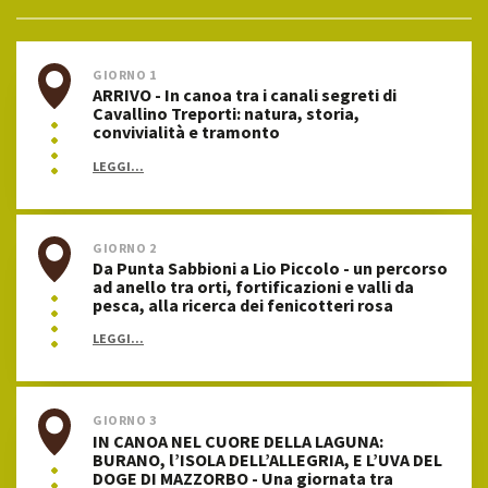
GIORNO 1
ARRIVO - In canoa tra i canali segreti di
Cavallino Treporti: natura, storia,
convivialità e tramonto
LEGGI...
GIORNO 2
Da Punta Sabbioni a Lio Piccolo - un percorso
ad anello tra orti, fortificazioni e valli da
pesca, alla ricerca dei fenicotteri rosa
LEGGI...
GIORNO 3
IN CANOA NEL CUORE DELLA LAGUNA:
BURANO, l’ISOLA DELL’ALLEGRIA, E L’UVA DEL
DOGE DI MAZZORBO - Una giornata tra