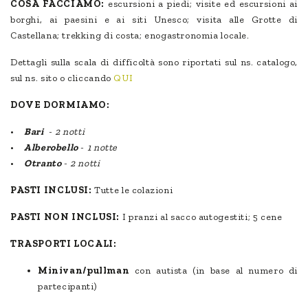
COSA FACCIAMO:
escursioni a piedi; visite ed escursioni ai
borghi, ai paesini e ai siti Unesco; visita alle Grotte di
Castellana; trekking di costa; enogastronomia locale.
Dettagli sulla scala di difficoltà sono riportati sul ns. catalogo,
sul ns. sito o cliccando
QUI
DOVE DORMIAMO:
•
Bari
-
2 notti
•
Alberobello
-
1 notte
•
Otranto
-
2 notti
PASTI INCLUSI:
Tutte le colazioni
PASTI NON INCLUSI:
I pranzi al sacco autogestiti; 5 cene
TRASPORTI LOCALI:
Minivan/pullman
con autista (in base al numero di
partecipanti)