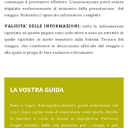
comunque il preventivo effettivo. L’assicurazione potrà essere
stipulata esclusivamente al momento della prenotazione del
viaggio. Richiedici l’opuscolo informativo completo.
VALIDITA’ DELLE INFORMAZIONI:
tutte le informazioni
riportate su queste pagine sono indicative e sono un estratto di
quelle riportate in modo esaustivo sulla Scheda Tecnica del
viaggio, che costituisce la descrizione ufficiale del viaggio e
alla quale si prega di fare esclusivo riferimento.
LA VOSTRA GUIDA
Nato a Capri, Antongiulio diventa guida ambientale nel
2017. Dopo i primi anni di esperienza come guida, decide
di lasciare il corso di laurea in ingegneria. Percorso
troppo lontano dalla sua passione per i viaggi e per