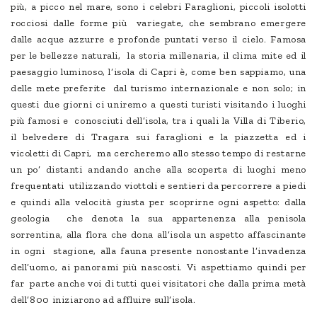
più, a picco nel mare, sono i celebri Faraglioni, piccoli isolotti
rocciosi dalle forme più variegate, che sembrano emergere
dalle acque azzurre e profonde puntati verso il cielo. Famosa
per le bellezze naturali, la storia millenaria, il clima mite ed il
paesaggio luminoso, l’isola di Capri è, come ben sappiamo, una
delle mete preferite dal turismo internazionale e non solo; in
questi due giorni ci uniremo a questi turisti visitando i luoghi
più famosi e conosciuti dell’isola, tra i quali la Villa di Tiberio,
il belvedere di Tragara sui faraglioni e la piazzetta ed i
vicoletti di Capri, ma cercheremo allo stesso tempo di restarne
un po’ distanti andando anche alla scoperta di luoghi meno
frequentati utilizzando viottoli e sentieri da percorrere a piedi
e quindi alla velocità giusta per scoprirne ogni aspetto: dalla
geologia che denota la sua appartenenza alla penisola
sorrentina, alla flora che dona all’isola un aspetto affascinante
in ogni stagione, alla fauna presente nonostante l’invadenza
dell’uomo, ai panorami più nascosti. Vi aspettiamo quindi per
far parte anche voi di tutti quei visitatori che dalla prima metà
dell‘800 iniziarono ad affluire sull’isola.