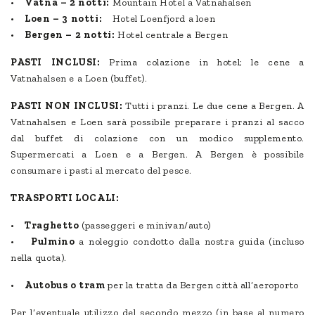
•
Vatna – 2 notti:
Mountain Hotel a Vatnahalsen
•
Loen – 3 notti:
Hotel Loenfjord a loen
•
Bergen – 2 notti:
Hotel centrale a Bergen
PASTI INCLUSI:
Prima colazione in hotel; le cene a
Vatnahalsen e a Loen (buffet).
PASTI NON INCLUSI:
Tutti i pranzi. Le due cene a Bergen. A
Vatnahalsen e Loen sarà possibile preparare i pranzi al sacco
dal buffet di colazione con un modico supplemento.
Supermercati a Loen e a Bergen. A Bergen è possibile
consumare i pasti al mercato del pesce.
TRASPORTI LOCALI:
•
Traghetto
(passeggeri e minivan/auto)
•
Pulmino
a noleggio condotto dalla nostra guida (incluso
nella quota).
•
Autobus o tram
per la tratta da Bergen città all’aeroporto
Per l’eventuale utilizzo del secondo mezzo (in base al numero