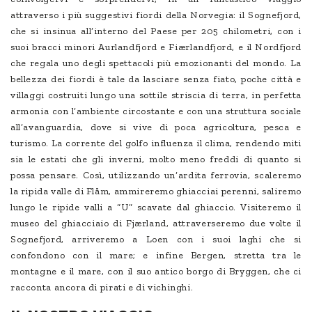
attraverso i più suggestivi fiordi della Norvegia: il Sognefjord,
che si insinua all’interno del Paese per 205 chilometri, con i
suoi bracci minori Aurlandfjord e Fiærlandfjord, e il Nordfjord
che regala uno degli spettacoli più emozionanti del mondo. La
bellezza dei fiordi è tale da lasciare senza fiato, poche città e
villaggi costruiti lungo una sottile striscia di terra, in perfetta
armonia con l’ambiente circostante e con una struttura sociale
all’avanguardia, dove si vive di poca agricoltura, pesca e
turismo. La corrente del golfo influenza il clima, rendendo miti
sia le estati che gli inverni, molto meno freddi di quanto si
possa pensare. Così, utilizzando un’ardita ferrovia, scaleremo
la ripida valle di Flåm, ammireremo ghiacciai perenni, saliremo
lungo le ripide valli a “U” scavate dal ghiaccio. Visiteremo il
museo del ghiacciaio di Fjærland, attraverseremo due volte il
Sognefjord, arriveremo a Loen con i suoi laghi che si
confondono con il mare; e infine Bergen, stretta tra le
montagne e il mare, con il suo antico borgo di Bryggen, che ci
racconta ancora di pirati e di vichinghi.