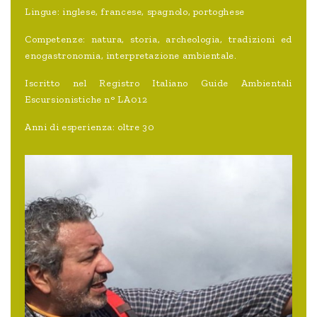
Lingue: inglese, francese, spagnolo, portoghese
Competenze: natura, storia, archeologia, tradizioni ed
enogastronomia, interpretazione ambientale.
Iscritto nel Registro Italiano Guide Ambientali
Escursionistiche n° LA012
Anni di esperienza: oltre 30