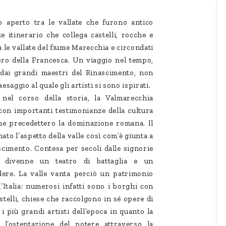
 aperto tra le vallate che furono antico
 itinerario che collega castelli, rocche e
a le vallate del fiume Marecchia e circondati
iero della Francesca. Un viaggio nel tempo,
ta dai grandi maestri del Rinascimento, non
saggio al quale gli artisti si sono ispirati.
nel corso della storia, la Valmarecchia
, con importanti testimonianze della cultura
che precedettero la dominazione romana. Il
ato l’aspetto della valle così com’è giunta a
scimento. Contesa per secoli dalle signorie
e divenne un teatro di battaglia e un
dere. La valle vanta perciò un patrimonio
’Italia: numerosi infatti sono i borghi con
astelli, chiese che raccolgono in sé opere di
i più grandi artisti dell’epoca in quanto la
l’ostentazione del potere attraverso la