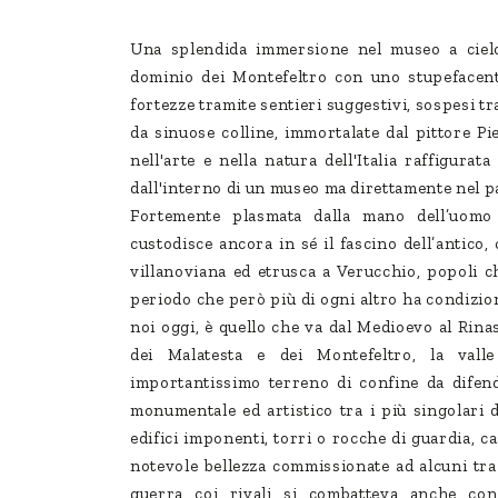
Una splendida immersione nel museo a cielo
dominio dei Montefeltro con uno stupefacente
fortezze tramite sentieri suggestivi, sospesi tr
da sinuose colline, immortalate dal pittore P
nell'arte e nella natura dell'Italia raffigura
dall'interno di un museo ma direttamente nel pae
Fortemente plasmata dalla mano dell’uomo 
custodisce ancora in sé il fascino dell’antico
villanoviana ed etrusca a Verucchio, popoli 
periodo che però più di ogni altro ha condizion
noi oggi, è quello che va dal Medioevo al Rina
dei Malatesta e dei Montefeltro, la vall
importantissimo terreno di confine da difen
monumentale ed artistico tra i più singolari d
edifici imponenti, torri o rocche di guardia, c
notevole bellezza commissionate ad alcuni tra 
guerra coi rivali si combatteva anche con 