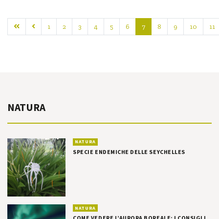
1
2
3
4
5
6
7
8
9
10
11
NATURA
NATURA
SPECIE ENDEMICHE DELLE SEYCHELLES
NATURA
COME VEDERE L’AURORA BOREALE: I CONSIGLI