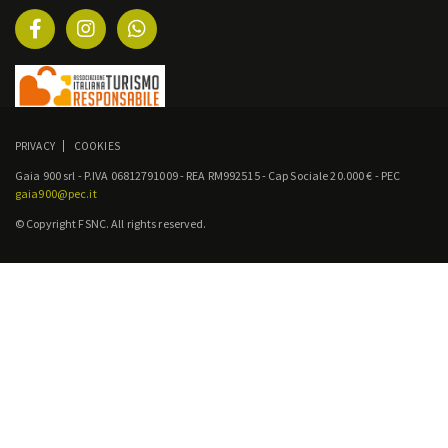
PRIVACY
COOKIES
Gaia 900 srl - P.IVA 06812791009 - REA RM992515 - Cap Sociale 20.000 € - PEC
gaia900@pec.it
© Copyright FSNC. All rights reserved.