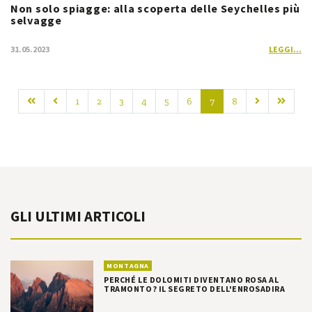
Non solo spiagge: alla scoperta delle Seychelles più
selvagge
31.05.2023
LEGGI...
1
2
3
4
5
6
7
8
GLI ULTIMI ARTICOLI
MONTAGNA
PERCHÉ LE DOLOMITI DIVENTANO ROSA AL
TRAMONTO? IL SEGRETO DELL'ENROSADIRA