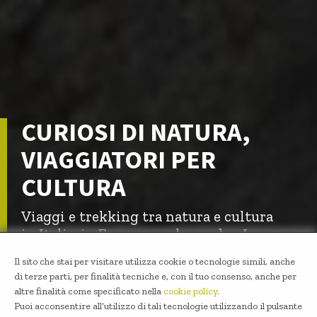
CURIOSI DI NATURA,
VIAGGIATORI PER
CULTURA
Viaggi e trekking tra natura e cultura
in Italia, in Europa e nel mondo - In
piccoli gruppi e con guide
Il sito che stai per visitare utilizza cookie o tecnologie simili, anche
professioniste
di terze parti, per finalità tecniche e, con il tuo consenso, anche per
altre finalità come specificato nella
cookie policy
.
Puoi acconsentire all’utilizzo di tali tecnologie utilizzando il pulsante
INIZIA