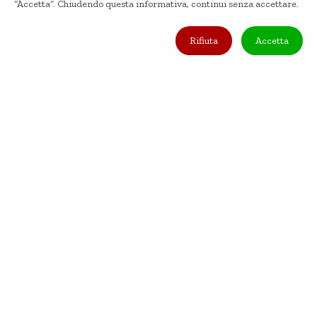
“Accetta”. Chiudendo questa informativa, continui senza accettare.
Rifiuta
Accetta
PROSSIMI VIAGGI
ESTATE 2026 IN ITALIA,
CONFERMATI
EUROPA E MONDO
SPECIALE SEYCHELLES
GIFT CARD
TREKKING, MARE E